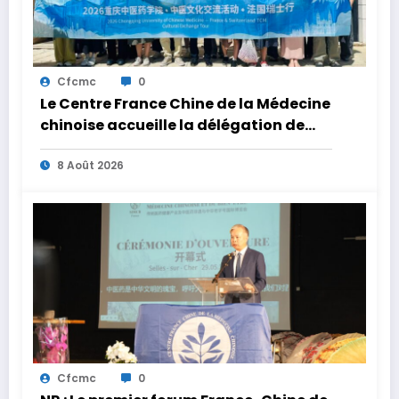
Cfcmc
0
Le Centre France Chine de la Médecine
chinoise accueille la délégation de
l’Université de Médecine chinoise de
Chongqing
8 Août 2026
Cfcmc
0