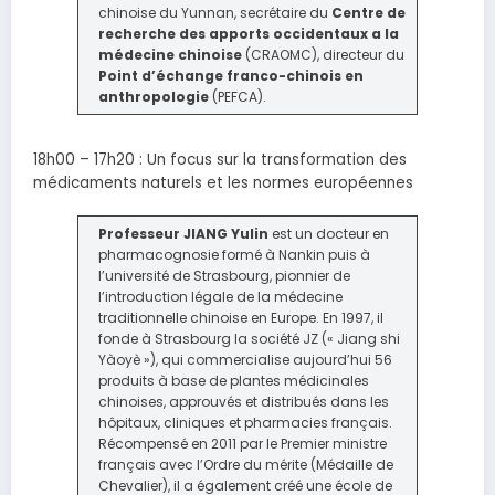
chinoise du Yunnan, secrétaire du
Centre de
recherche des apports occidentaux a la
médecine chinoise
(CRAOMC), directeur du
Point d’échange franco-chinois en
anthropologie
(PEFCA).
18h00 – 17h20 : Un focus sur la transformation des
médicaments naturels et les normes européennes
Professeur JIANG Yulin
est un docteur en
pharmacognosie formé à Nankin puis à
l’université de Strasbourg, pionnier de
l’introduction légale de la médecine
traditionnelle chinoise en Europe. En 1997, il
fonde à Strasbourg la société JZ (« Jiang shi
Yàoyè »), qui commercialise aujourd’hui 56
produits à base de plantes médicinales
chinoises, approuvés et distribués dans les
hôpitaux, cliniques et pharmacies français.
Récompensé en 2011 par le Premier ministre
français avec l’Ordre du mérite (Médaille de
Chevalier), il a également créé une école de