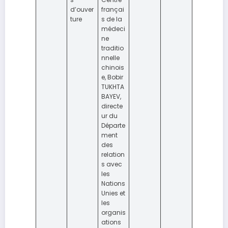
d’ouver
françai
ture
s de la
médeci
ne
traditio
nnelle
chinois
e, Bobir
TUKHTA
BAYEV,
directe
ur du
Départe
ment
des
relation
s avec
les
Nations
Unies et
les
organis
ations