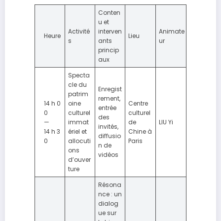
Conten
u et
Activité
interven
Animate
Heure
Lieu
s
ants
ur
princip
aux
Specta
cle du
Enregist
patrim
rement,
14 h 0
oine
Centre
entrée
0
culturel
culturel
des
—
immat
de
LIU Yi
invités,
14 h 3
ériel et
Chine à
diffusio
0
allocuti
Paris
n de
ons
vidéos
d’ouver
ture
Résona
nce : un
dialog
ue sur