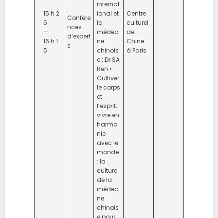
internat
15 h 2
ional et
Centre
Confére
5
la
culturel
nces
—
médeci
de
d’expert
16 h 1
ne
Chine
s
5
chinois
à Paris
e : Dr SA
Ren •
Cultiver
le corps
et
l’esprit,
vivre en
harmo
nie
avec le
monde
: la
culture
de la
médeci
ne
chinois
e pour