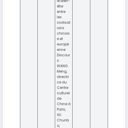
le bien-
être
entre
les
civilisat
ions
chinois
e et
europé
enne
Discour
s :
WANG
Meng,
directri
ce du
Centre
culturel
de
Chine à
Paris,
XU
Chunb
o,