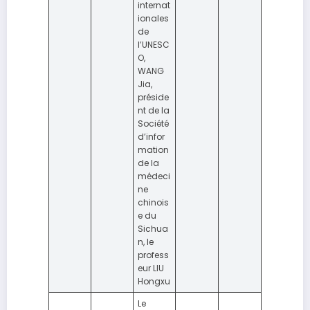
internat
ionales
de
l’UNESC
O,
WANG
Jia,
préside
nt de la
Société
d’infor
mation
de la
médeci
ne
chinois
e du
Sichua
n, le
profess
eur LIU
Hongxu
Le