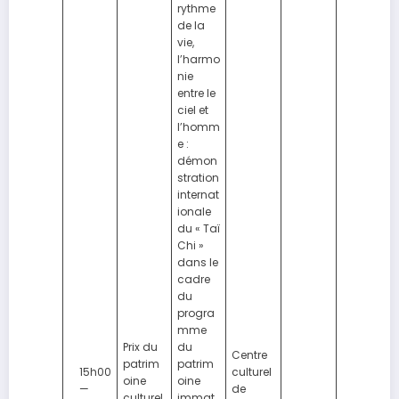
rythme
de la
vie,
l’harmo
nie
entre le
ciel et
l’homm
e :
démon
stration
internat
ionale
du « Taï
Chi »
dans le
cadre
du
progra
mme
Prix du
du
Centre
patrim
patrim
15h00
culturel
oine
oine
—
de
culturel
immat