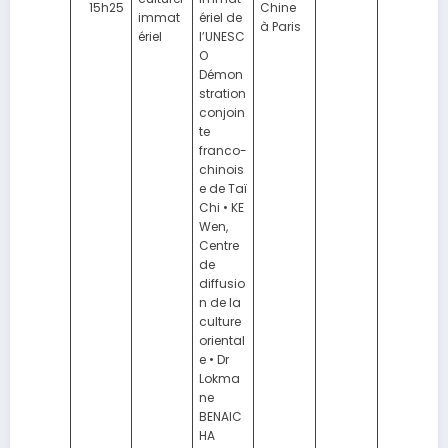
15h25
Chine
immat
ériel de
à Paris
ériel
l’UNESC
O
Démon
stration
conjoin
te
franco-
chinois
e de Taï
Chi • KE
Wen,
Centre
de
diffusio
n de la
culture
oriental
e • Dr
Lokma
ne
BENAIC
HA