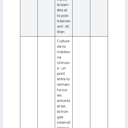
le bien-
être et
la paix
Interven
ant : KE
Wen
Culture
de la
médeci
ne
chinois
e : un
pont
entre la
recherc
he sur
les
enfants
et les
échan
ges
internat
ionaux