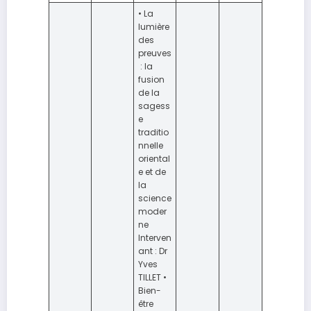
• La
lumière
des
preuves
: la
fusion
de la
sagess
e
traditio
nnelle
oriental
e et de
la
science
moder
ne
Interven
ant : Dr
Yves
TILLET •
Bien-
être