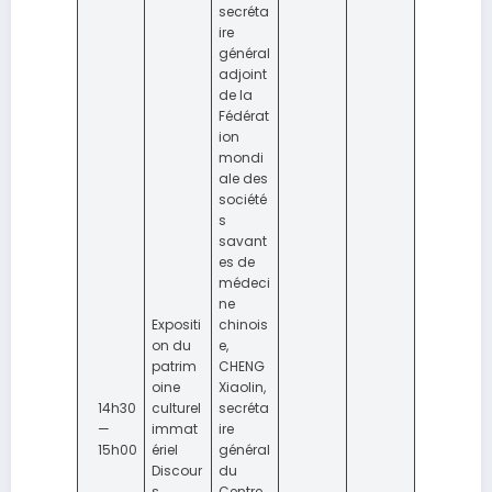
secréta
ire
général
adjoint
de la
Fédérat
ion
mondi
ale des
société
s
savant
es de
médeci
ne
Expositi
chinois
on du
e,
patrim
CHENG
oine
Xiaolin,
14h30
culturel
secréta
—
immat
ire
15h00
ériel
général
Discour
du
s
Centre