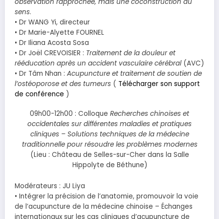
observation rapprochée, mais une coconstruction du
sens
.
• Dr WANG Yi, directeur
• Dr Marie-Alyette FOURNEL
• Dr Iliana Acosta Sosa
• Dr Joël CREVOISIER :
Traitement de la douleur et
rééducation après un accident vasculaire cérébral
(AVC)
• Dr Tâm Nhan :
Acupuncture et traitement de soutien de
l’ostéoporose et des tumeurs
(
Télécharger son support
de conférence
)
09h00-12h00 : Colloque
Recherches chinoises et
occidentales sur différentes maladies et pratiques
cliniques – Solutions techniques de la médecine
traditionnelle pour résoudre les problèmes modernes
(Lieu : Château de Selles-sur-Cher dans la Salle
Hippolyte de Béthune)
Modérateurs : JU Liya
• Intégrer la précision de l’anatomie, promouvoir la voie
de l’acupuncture de la médecine chinoise – Échanges
internationaux sur les cas cliniques d’acupuncture de