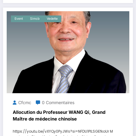
Event
Simcb
Vedette
Cfcmc
0 Commentaires
Allocution du Professeur WANG Qi, Grand
Maître de médecine chinoise
https://youtu.be/vXYQy0PyJWs?si=NFDU1PlLSGEfkoUr M