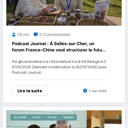
Cfcmc
0 Commentaires
Podcast Journal : À Selles-sur-Cher, un
forum France–Chine veut structurer le futur
du bien-être et des marchés de santé entre
Par @sarahaerial.ice I Wanderlust Ice & Ink Rédigé le 2
deux continents
5/05/2026 (dernière modification le 25/05/2026) pour
Podcast Journal.…
Lire la suite
2 Juin 2026
Actualité
Event
Simcb
Vedette