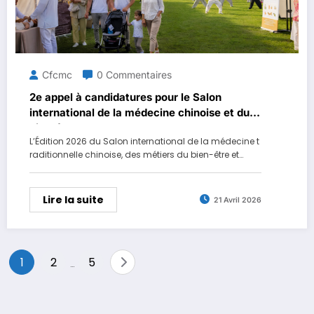
Cfcmc
0 Commentaires
2e appel à candidatures pour le Salon
international de la médecine chinoise et du
bien-être
L’Édition 2026 du Salon international de la médecine t
raditionnelle chinoise, des métiers du bien-être et…
Lire la suite
21 Avril 2026
Pagination
1
2
5
…
des
publications