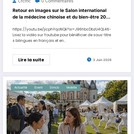
Cfcmc
0 Commentaires
Retour en images sur le Salon international
de la médecine chinoise et du bien-être 2026
au Château de Selles-sur-Cher
https://youtu.be/jicphYqoNQk?si=J96hbcDbzU4QL46-
Lisez la vidéo sur Youtube pour bénéficier de sous-titre
s bilingues en français et en…
Lire la suite
3 Juin 2026
Actualité
Event
Simcb
Vedette