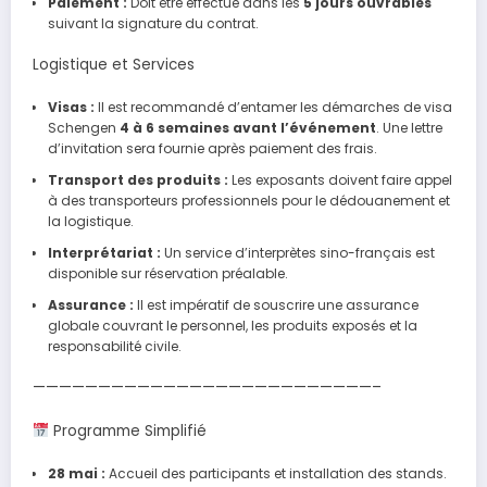
Paiement :
Doit être effectué dans les
5 jours ouvrables
suivant la signature du contrat.
Logistique et Services
Visas :
Il est recommandé d’entamer les démarches de visa
Schengen
4 à 6 semaines avant l’événement
. Une lettre
d’invitation sera fournie après paiement des frais.
Transport des produits :
Les exposants doivent faire appel
à des transporteurs professionnels pour le dédouanement et
la logistique.
Interprétariat :
Un service d’interprètes sino-français est
disponible sur réservation préalable.
Assurance :
Il est impératif de souscrire une assurance
globale couvrant le personnel, les produits exposés et la
responsabilité civile.
——————————————————————————–
Programme Simplifié
28 mai :
Accueil des participants et installation des stands.