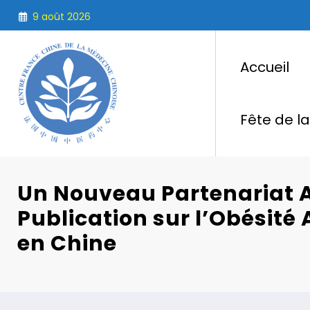
Aller
9 août 2026
au
contenu
Accueil
Fête de l
Un Nouveau Partenariat A
Publication sur l’Obésit
en Chine